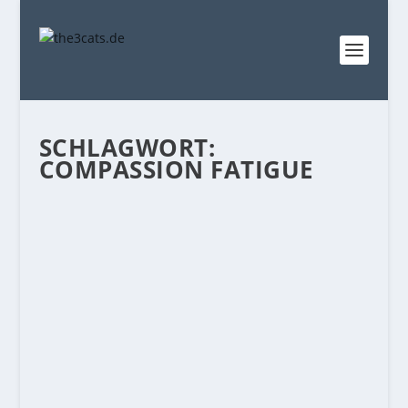
SCHLAGWORT:
COMPASSION FATIGUE
LIJALUJI: BURN-OUT IM TIERSCHUTZ –
WAS IST DAS? WIE ERKENNT MAN DAS?
WAS KANN MAN TUN?
von
the3cats.de
|
Okt. 12, 2014
|
LiJaLuJi
|
3
|
Heute wollen wir uns mal mit einem sehr
ernsten Thema beschäftigen. Den Stein ins
Rollen gebracht...