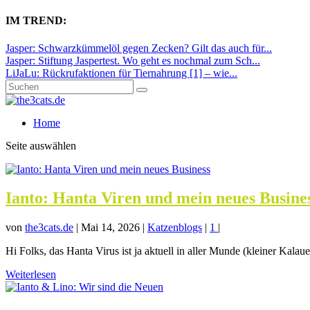
IM TREND:
Jasper: Schwarzkümmelöl gegen Zecken? Gilt das auch für...
Jasper: Stiftung Jaspertest. Wo geht es nochmal zum Sch...
LiJaLu: Rückrufaktionen für Tiernahrung [1] – wie...
Home
Seite auswählen
Ianto: Hanta Viren und mein neues Busine
von
the3cats.de
|
Mai 14, 2026
|
Katzenblogs
|
1
|
Hi Folks, das Hanta Virus ist ja aktuell in aller Munde (kleiner Kalau
Weiterlesen