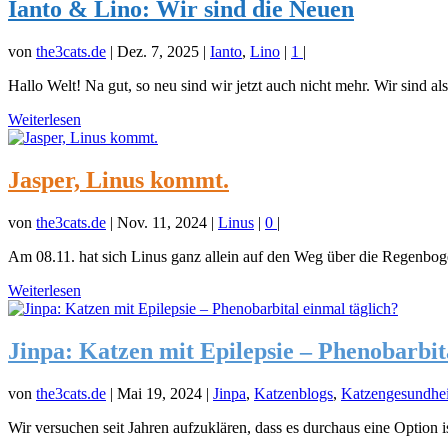
Ianto & Lino: Wir sind die Neuen
von
the3cats.de
|
Dez. 7, 2025
|
Ianto
,
Lino
|
1
|
Hallo Welt! Na gut, so neu sind wir jetzt auch nicht mehr. Wir sind als
Weiterlesen
Jasper, Linus kommt.
von
the3cats.de
|
Nov. 11, 2024
|
Linus
|
0
|
Am 08.11. hat sich Linus ganz allein auf den Weg über die Regenbog
Weiterlesen
Jinpa: Katzen mit Epilepsie – Phenobarbit
von
the3cats.de
|
Mai 19, 2024
|
Jinpa
,
Katzenblogs
,
Katzengesundhei
Wir versuchen seit Jahren aufzuklären, dass es durchaus eine Option ist