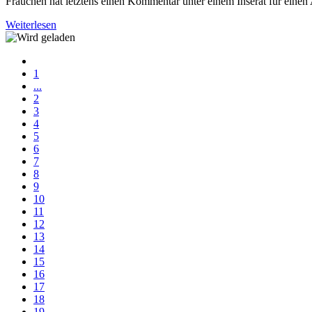
Frauchen hat letztens einen Kommentar unter einem Inserat für einen 
Weiterlesen
1
...
2
3
4
5
6
7
8
9
10
11
12
13
14
15
16
17
18
19