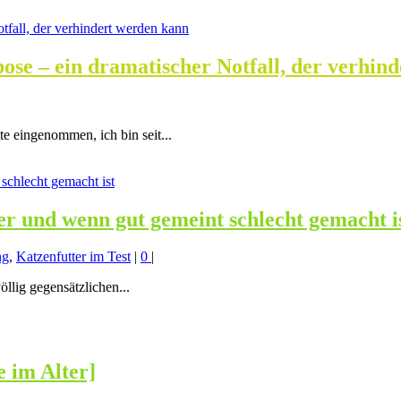
se – ein dramatischer Notfall, der verhin
te eingenommen, ich bin seit...
ter und wenn gut gemeint schlecht gemacht i
ng
,
Katzenfutter im Test
|
0
|
llig gegensätzlichen...
 im Alter]