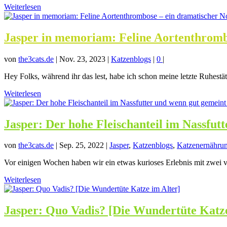
Weiterlesen
Jasper in memoriam: Feline Aortenthrombo
von
the3cats.de
|
Nov. 23, 2023
|
Katzenblogs
|
0
|
Hey Folks, während ihr das lest, habe ich schon meine letzte Ruhestät
Weiterlesen
Jasper: Der hohe Fleischanteil im Nassfut
von
the3cats.de
|
Sep. 25, 2022
|
Jasper
,
Katzenblogs
,
Katzenernähru
Vor einigen Wochen haben wir ein etwas kurioses Erlebnis mit zwei vö
Weiterlesen
Jasper: Quo Vadis? [Die Wundertüte Katze