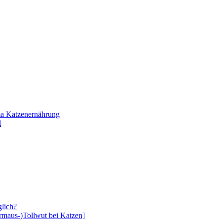
ma Katzenernährung
l
glich?
rmaus-)Tollwut bei Katzen]