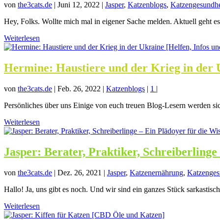
von
the3cats.de
|
Juni 12, 2022
|
Jasper
,
Katzenblogs
,
Katzengesundhe
Hey, Folks. Wollte mich mal in eigener Sache melden. Aktuell geht es 
Weiterlesen
Hermine: Haustiere und der Krieg in der U
von
the3cats.de
|
Feb. 26, 2022
|
Katzenblogs
|
1
|
Persönliches über uns Einige von euch treuen Blog-Lesern werden sic
Weiterlesen
Jasper: Berater, Praktiker, Schreiberlinge
von
the3cats.de
|
Dez. 26, 2021
|
Jasper
,
Katzenernährung
,
Katzenges
Hallo! Ja, uns gibt es noch. Und wir sind ein ganzes Stück sarkastisc
Weiterlesen