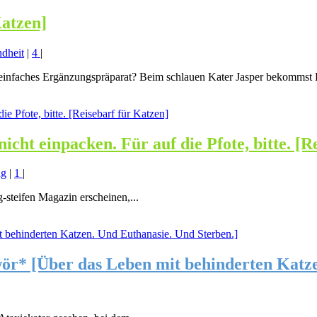
atzen]
dheit
|
4
|
einfaches Ergänzungspräparat? Beim schlauen Kater Jasper bekommst D
nicht einpacken. Für auf die Pfote, bitte. [
ng
|
1
|
g-steifen Magazin erscheinen,...
hwör* [Über das Leben mit behinderten Katz