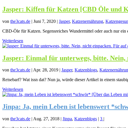
Jasper: Kiffen für Katzen [CBD Öle und K
von
the3cats.de
|
Juni 7, 2020
|
Jasper
,
Katzenernährung
,
Katzengesun
CBD-Öle für Katzen. Segensreiches Wundermittel oder auch nur ein 
Weiterlesen
Jasper: Einmal für unterwegs, bitte. Nein, 
von
the3cats.de
|
Apr. 28, 2019
|
Jasper
,
Katzenblogs
,
Katzenernähru
Reisebarf? Wat issn dat? Nun ja, würde dieser Artikel in einem staubi
Weiterlesen
Jinpa: Ja, mein Leben ist lebenswert *sc
von
the3cats.de
|
Aug. 27, 2018
|
Jinpa
,
Katzenblogs
|
3
|