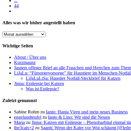
...
44
Alles was wir bisher angestellt haben
Alles
was
wir
Wichtige Seiten
bisher
angestellt
About / Über uns
haben
Kurzmaunz
Jaspers offener Brief an alle Frauchen und Herrchen zum The
LiJaLu: “Fürsorgevorsorge” für Haustiere im Menschen-Notfal
LiJaLuLiSa: Haustier Notfall-Steckbrief für Katzen
Jinpa: Epilepsie bei Katzen
Was ist Epilepsie?
Zuletzt gemaunzt
Sabine Rohm
zu
Ianto: Hanta Viren und mein neues Business
engelundteufel
zu
Ianto & Lino: Wir sind die Neuen
Maria
zu
Jinpa: Katzen mit Epilepsie – Phenobarbital einmal tä
the3cats+2
zu
Saanti: Wenn der Kater vor Wut schäumt [(Flede