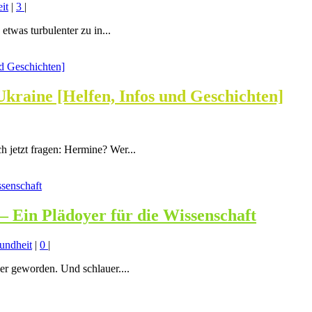
it
|
3
|
etwas turbulenter zu in...
kraine [Helfen, Infos und Geschichten]
h jetzt fragen: Hermine? Wer...
 – Ein Plädoyer für die Wissenschaft
undheit
|
0
|
her geworden. Und schlauer....